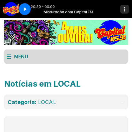
20:30 - 00:00
pital FM
Misturadão com Capital FM
MENU
Notícias em LOCAL
Categoria:
LOCAL