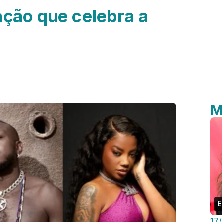
ação que celebra a
M
E
17