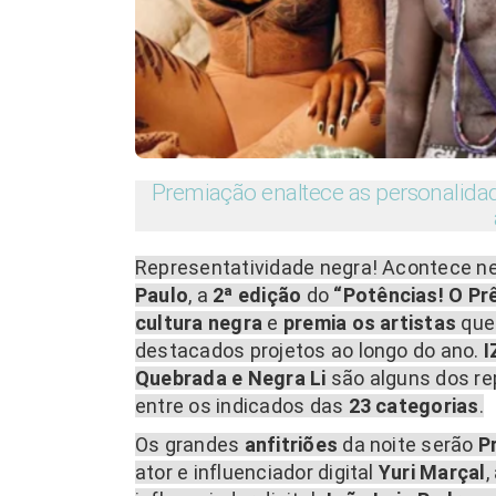
Premiação enaltece as personalida
Representatividade negra! Acontece n
Paulo
, a
2ª edição
do
“Potências! O Pr
cultura negra
e
premia os artistas
que 
destacados projetos ao longo do ano.
I
Quebrada e Negra Li
são alguns dos r
entre os indicados das
23 categorias
.
Os grandes
anfitriões
da noite serão
P
ator e influenciador digital
Yuri Marçal
,