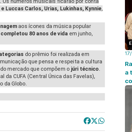
a
. Os números musicais ficarão por conta
 e Luccas Carlos, Urias, Lukinhas, Kynnie
,
nagem
aos ícones da música popular
e
completou 80 anos de vida
em junho,
E
17
ategorias
do prêmio foi realizada em
municação que pensa e respeita a cultura
Ra
tos do mercado que compõem o
júri técnico
.
a 
nal da CUFA (Central Única das Favelas),
co
ão da Globo.