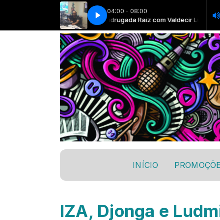
04:00 - 08:00
ada Raiz com Valdecir Luis
Madrugada Raiz com Valdecir Luis
INÍCIO
PROMOÇÕ
IZA, Djonga e Ludmi