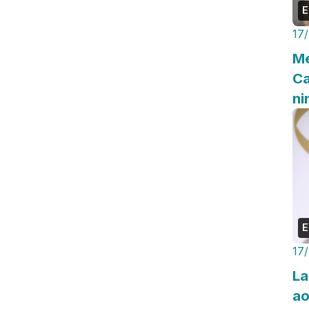
E
17
Me
Ca
n
E
17
La
ao