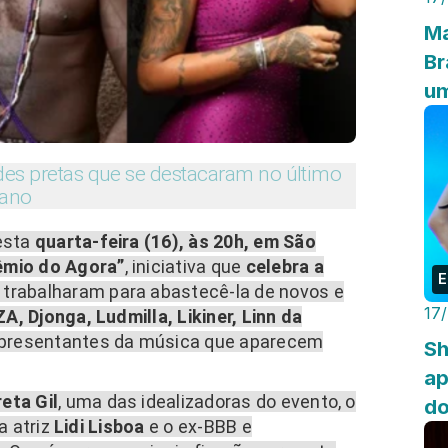
Ma
Br
um
des pretas que se destacaram no último
ano
esta
quarta-feira (16), às 20h, em São
êmio do Agora”
, iniciativa que
celebra a
E
trabalharam para abastecê-la de novos e
17
ZA, Djonga, Ludmilla, Likiner, Linn da
epresentantes da música que aparecem
Sh
ap
reta Gil
, uma das idealizadoras do evento, o
do
 a atriz
Lidi Lisboa
e o ex-BBB e