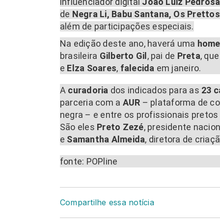
influenciador digital
João Luiz Pedros
de
Negra Li, Babu Santana, Os Prettos
além de participações especiais.
Na edição deste ano, haverá uma
home
brasileira
Gilberto Gil
, pai de
Preta
, qu
e
Elza Soares
,
falecida
em janeiro.
A
curadoria
dos indicados para as
23 c
parceria com a
AUR
– plataforma de co
negra – e entre os profissionais pre
São eles
Preto Zezé
, presidente nacio
e
Samantha Almeida
, diretora de criaç
fonte: POPline
Compartilhe essa notícia