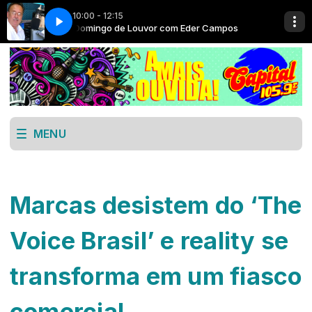
10:00 - 12:15
 Campos
Domingo de Louvor com Eder Campos
MENU
Marcas desistem do ‘The
Voice Brasil’ e reality se
transforma em um fiasco
comercial