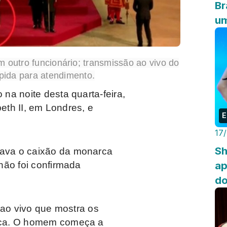
Br
um
 outro funcionário; transmissão ao vivo do
mpida para atendimento.
na noite desta quarta-feira,
beth II, em Londres, e
E
17
Sh
ava o caixão da monarca
ap
não foi confirmada
do
 ao vivo que mostra os
oca. O homem começa a