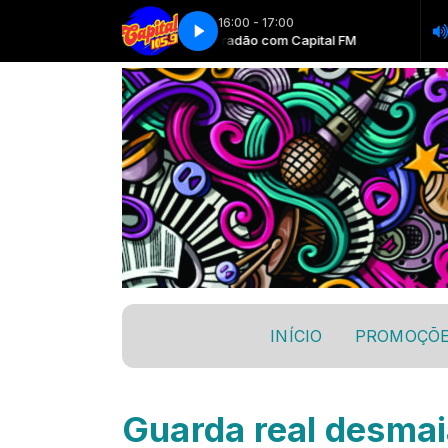
16:00 - 17:00
Misturadão com Capital FM
Mistur
INÍCIO
PROMOÇÕ
Guarda real desmai