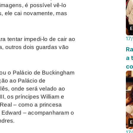
 imagens, é possível vê-lo
s, ele cai novamente, mas
E
17
 tentar impedi-lo de cair ao
, outros dois guardas vão
Ra
a 
co
xou o Palácio de Buckingham
ção ao Palácio de
lês, onde será velado ao
II, os príncipes William e
Real – como a princesa
ipe Edward – acompanharam o
ndres.
E
17