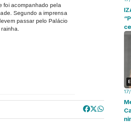
 e foi acompanhado pela
IZ
dade. Segundo a imprensa
“P
 devem passar pelo Palácio
ce
rainha.
E
17
Me
Ca
n