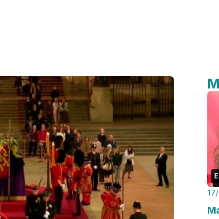
M
E
17
Ma