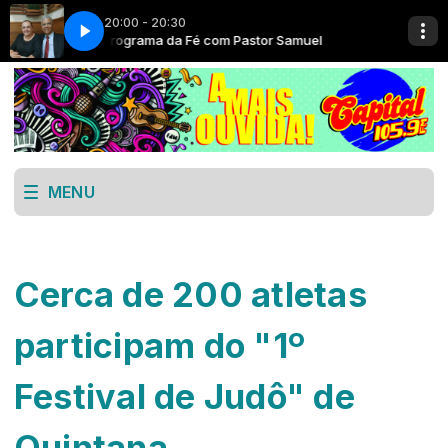
20:00 - 20:30
amuel
O Programa da Fé com Pastor Samuel
MENU
Cerca de 200 atletas
participam do "1º
Festival de Judô" de
Quintana