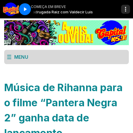
COMEÇA EM BREVE
uis
Madrugada Raiz com Valdecir Luis
MENU
Música de Rihanna para
o filme “Pantera Negra
2” ganha data de
lançamento