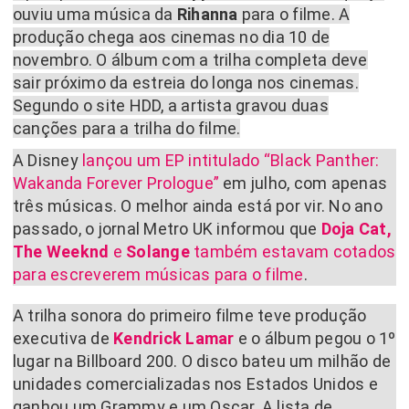
ouviu uma música da
Rihanna
para o filme. A
produção chega aos cinemas no dia 10 de
novembro. O álbum com a trilha completa deve
sair próximo da estreia do longa nos cinemas.
Segundo o site HDD, a artista gravou duas
canções para a trilha do filme.
A Disney
lançou um EP intitulado “Black Panther:
Wakanda Forever Prologue”
em julho, com apenas
três músicas. O melhor ainda está por vir. No ano
passado, o jornal Metro UK informou que
Doja Cat,
The Weeknd
e
Solange
também estavam cotados
para escreverem músicas para o filme
.
A trilha sonora do primeiro filme teve produção
executiva de
Kendrick Lamar
e o álbum pegou o 1º
lugar na Billboard 200. O disco bateu um milhão de
unidades comercializadas nos Estados Unidos e
ganhou um Grammy e um Oscar. A lista de