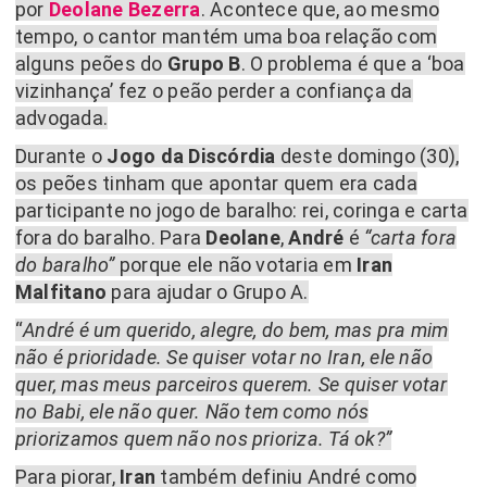
por
Deolane Bezerra
. Acontece que, ao mesmo
tempo, o cantor mantém uma boa relação com
alguns peões do
Grupo B
. O problema é que a ‘boa
vizinhança’ fez o peão perder a confiança da
advogada.
Durante o
Jogo da Discórdia
deste domingo (30),
os peões tinham que apontar quem era cada
participante no jogo de baralho: rei, coringa e carta
fora do baralho. Para
Deolane
,
André
é
“carta fora
do baralho”
porque ele não votaria em
Iran
Malfitano
para ajudar o Grupo A.
“
André é um querido, alegre, do bem, mas pra mim
não é prioridade. Se quiser votar no Iran, ele não
quer, mas meus parceiros querem. Se quiser votar
no Babi, ele não quer. Não tem como nós
priorizamos quem não nos prioriza. Tá ok?”
Para piorar,
Iran
também definiu André como