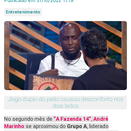
Publicado em 31/10/2022 11:19
Entretenimento
Jogo duplo do peão causou desconforto nos
dois lados
No segundo mês de
“A Fazenda 14”
,
André
Marinho
se aproximou do
Grupo A
, liderado