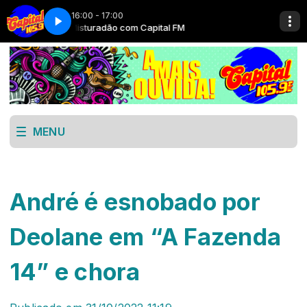
16:00 - 17:00
Misturadão com Capital FM
MENU
André é esnobado por
Deolane em “A Fazenda
14” e chora