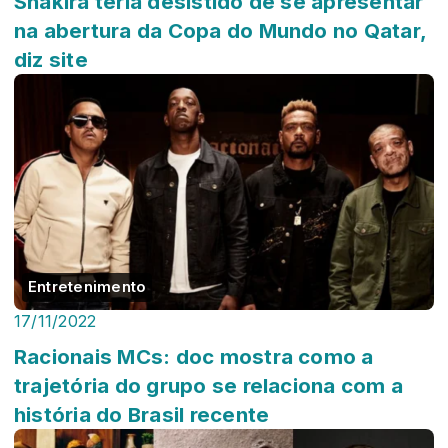
Shakira teria desistido de se apresentar
na abertura da Copa do Mundo no Qatar,
diz site
Entretenimento
17/11/2022
Racionais MCs: doc mostra como a
trajetória do grupo se relaciona com a
história do Brasil recente